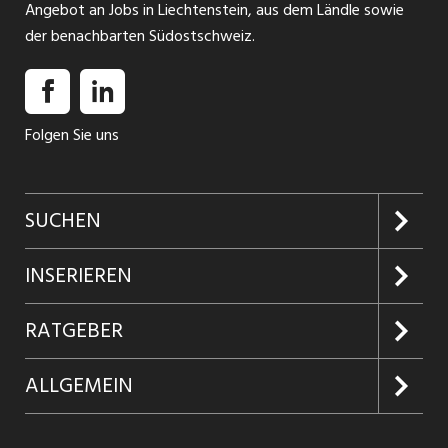
Angebot an Jobs in Liechtenstein, aus dem Ländle sowie
der benachbarten Südostschweiz.
Folgen Sie uns
SUCHEN
Jobs suchen
INSERIEREN
Jobabo
Kundenlogin
RATGEBER
Firmen entdecken
Inserieren
Glossar
ALLGEMEIN
Jobs in Graubünden
Produkte
Ratgeber Arbeit
Über uns