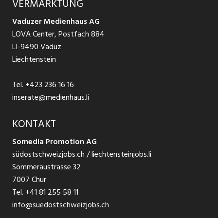
VERMARKTUNG
Jobs in St. Gallen
Schnittstelle
Ratgeber Ausbildung / Weiterbildung
AGB
Vaduzer Medienhaus AG
Jobs in Glarus
LOVA Center, Postfach 884
Ratgeber Bewerbung / Rekrutierung
Datenschutzbestimmungen
LI-9490 Vaduz
Jobs in der Südostschweiz
Liechtenstein
Nutzungsbedingungen
Festanstellungen
Tel.
+423 236 16 16
Impressum
Temporär Jobs
inserate@medienhaus.li
Teilzeit Jobs
KONTAKT
Somedia Promotion AG
Praktikum
südostschweizjobs.ch / liechtensteinjobs.li
Sommeraustrasse 32
7007 Chur
Tel.
+41 81 255 58 11
info@suedostschweizjobs.ch