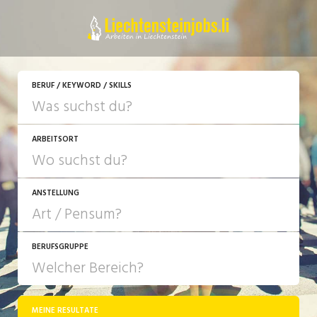
JETZT BEWERBEN
BERUF / KEYWORD / SKILLS
ARBEITSORT
ANSTELLUNG
BERUFSGRUPPE
JOB-TYP
10-100%
Festanstellung
MEINE RESULTATE
Bank, Versicherung