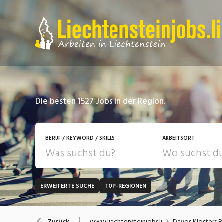
Die besten 1527 Jobs in der Region.
BERUF / KEYWORD / SKILLS
ARBEITSORT
ERWEITERTE SUCHE
TOP-REGIONEN
JOB-TYP
Bank, Versicherung
B
Festanstellung
www.liechtensteinjobs.li
Davos Klosters 
Zurück