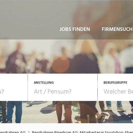
JOBS FINDEN
FIRMENSUCH
ANSTELLUNG
BERUFSGRUPPE
Bildung, Kunst, Design
10-100%
Pensum
POSITION
au, Handwerk, Elektro
Berufe, Sport
Temporär (befristet)
Führung
Einkauf, Logistik, Tra
Bergbahnen AG
Bergbahnen Rinerhorn AG: Mitarbeiter:in Sportshop Ab