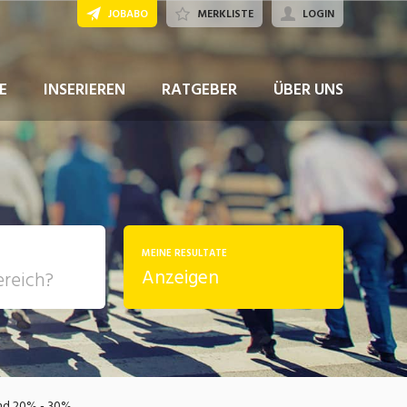
JOBABO
MERKLISTE
LOGIN
JETZT BEWERBEN
E
INSERIEREN
RATGEBER
ÜBER UNS
MEINE RESULTATE
Anzeigen
, Soziale
sposition
nsport,
end 20% - 30%