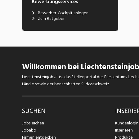
Bewerbungsservices
Bewerber-Cockpit anlegen
Zum Ratgeber
Willkommen bei Liechtensteinjobs
Liechtensteinjobs.li. ist das Stellenportal des Fürstentums Lie
Ländle sowie der benachbarten Südostschweiz.
SUCHEN
INSERIE
Jobs suchen
Kundenlogin
Jobabo
Inserieren
Firmen entdecken
Produkte