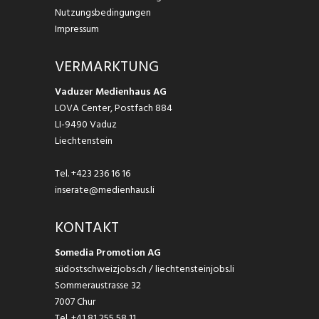
Nutzungsbedingungen
Impressum
VERMARKTUNG
Vaduzer Medienhaus AG
LOVA Center, Postfach 884
LI-9490 Vaduz
Liechtenstein
Tel.
+423 236 16 16
inserate@medienhaus.li
KONTAKT
Somedia Promotion AG
südostschweizjobs.ch / liechtensteinjobs.li
Sommeraustrasse 32
7007 Chur
Tel.
+41 81 255 58 11