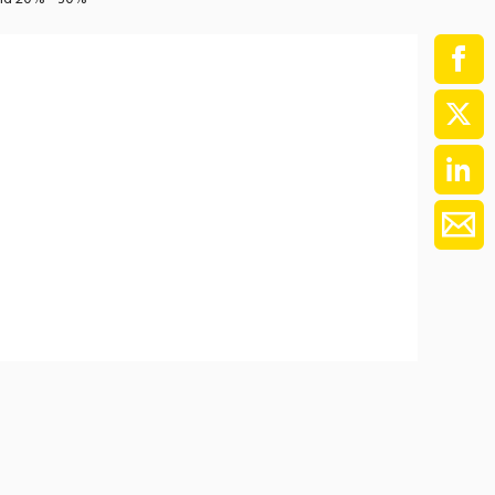
ment / Kader
chaft,
au,
on
ss
swesen,