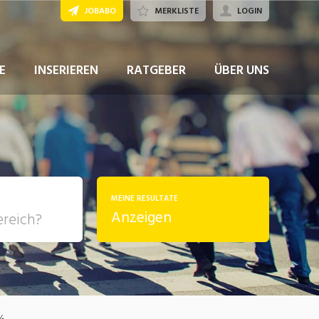
JOBABO
MERKLISTE
LOGIN
JETZT BEWERBEN
E
INSERIEREN
RATGEBER
ÜBER UNS
MEINE RESULTATE
Anzeigen
, Soziale
sposition
nsport,
0%