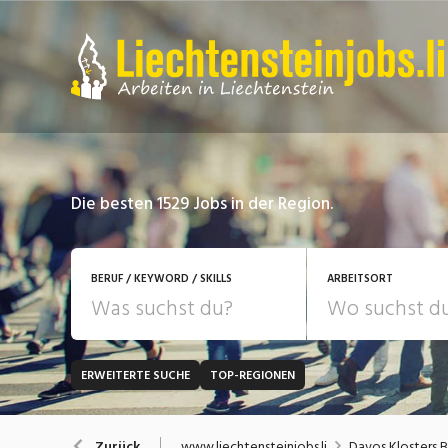
Die besten 1529 Jobs in der Region.
BERUF / KEYWORD / SKILLS
ARBEITSORT
ERWEITERTE SUCHE
TOP-REGIONEN
JOB-TYP
Bank, Versicherung
B
Festanstellung
www.liechtensteinjobs.li
Davos Klosters 
Zurück