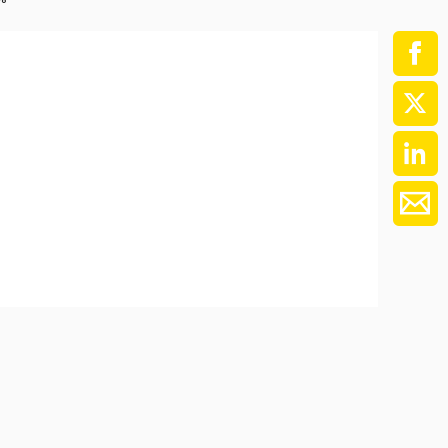
ment / Kader
chaft,
au,
on
ss
swesen,