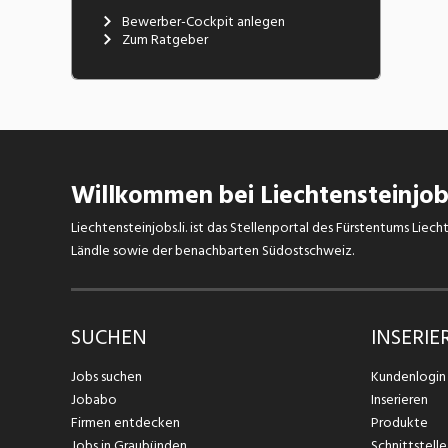
Bewerber-Cockpit anlegen
Zum Ratgeber
Willkommen bei Liechtensteinjobs
Liechtensteinjobs.li. ist das Stellenportal des Fürstentums Lie
Ländle sowie der benachbarten Südostschweiz.
SUCHEN
INSERIE
Jobs suchen
Kundenlogin
Jobabo
Inserieren
Firmen entdecken
Produkte
Jobs in Graubünden
Schnittstelle