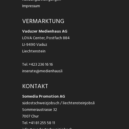
Impressum
VERMARKTUNG
Vaduzer Medienhaus AG
LOVA Center, Postfach 884
LI-9490 Vaduz
Liechtenstein
Tel.
+423 236 16 16
inserate@medienhaus.li
KONTAKT
Somedia Promotion AG
südostschweizjobs.ch / liechtensteinjobs.li
Sommeraustrasse 32
7007 Chur
Tel.
+41 81 255 58 11