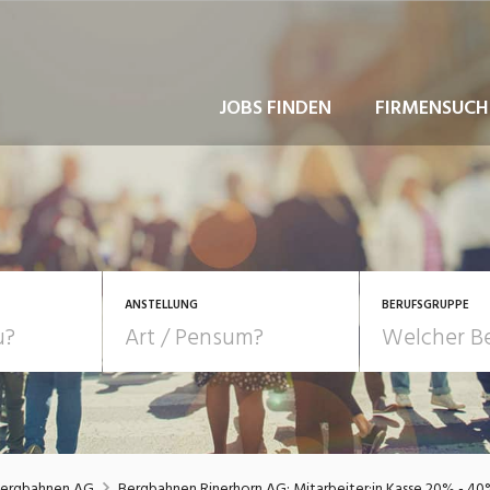
JOBS FINDEN
FIRMENSUCH
ANSTELLUNG
BERUFSGRUPPE
Bildung, Kunst, Design
10-100%
Pensum
POSITION
au, Handwerk, Elektro
Berufe, Sport
Temporär (befristet)
Führung
Einkauf, Logistik, Tra
Bergbahnen AG
Bergbahnen Rinerhorn AG: Mitarbeiter:in Kasse 20% - 4