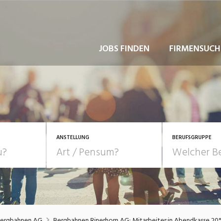
JOBS FINDEN
FIRMENSUCH
ANSTELLUNG
BERUFSGRUPPE
Bildung, Kunst, Design
10-100%
Pensum
POSITION
au, Handwerk, Elektro
Berufe, Sport
Temporär (befristet)
Führung
Einkauf, Logistik, Tra
Bergbahnen AG
Bergbahnen Rinerhorn AG: Mitarbeiter:in Abendkasse 2