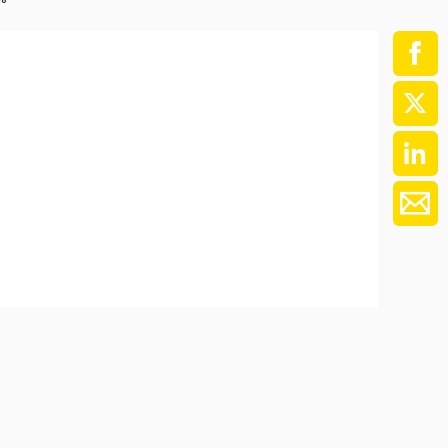
ment / Kader
chaft,
au,
on
ss
swesen,