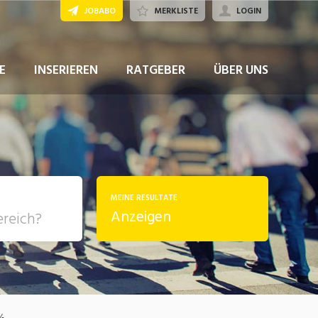
JOBABO
MERKLISTE
LOGIN
JETZT BEWERBEN
E
INSERIEREN
RATGEBER
ÜBER UNS
MEINE RESULTATE
Anzeigen
, Soziale
sposition
nsport,
0%