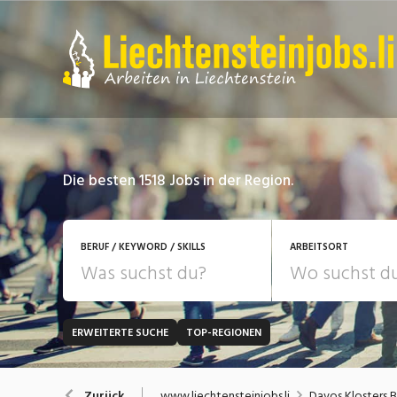
Die besten 1518 Jobs in der Region.
BERUF / KEYWORD / SKILLS
ARBEITSORT
ERWEITERTE SUCHE
TOP-REGIONEN
JOB-TYP
Bank, Versicherung
B
Festanstellung
www.liechtensteinjobs.li
Davos Klosters 
Zurück