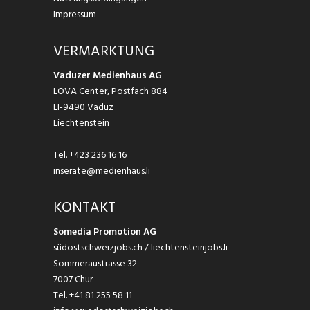
Impressum
VERMARKTUNG
Vaduzer Medienhaus AG
LOVA Center, Postfach 884
LI-9490 Vaduz
Liechtenstein
Tel.
+423 236 16 16
inserate@medienhaus.li
KONTAKT
Somedia Promotion AG
südostschweizjobs.ch / liechtensteinjobs.li
Sommeraustrasse 32
7007 Chur
Tel.
+41 81 255 58 11