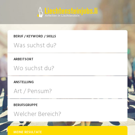
JETZT BEWERBEN
BERUF / KEYWORD / SKILLS
ARBEITSORT
ANSTELLUNG
BERUFSGRUPPE
JOB-TYP
10-100%
Festanstellung
MEINE RESULTATE
Bank, Versicherung