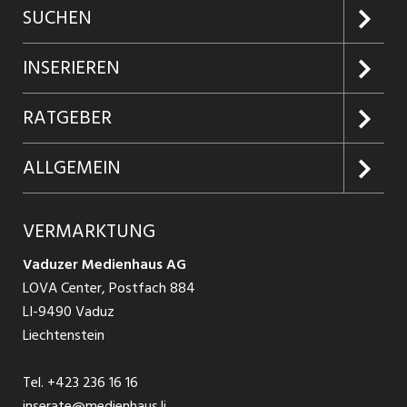
SUCHEN
Jobs suchen
INSERIEREN
Jobabo
Kundenlogin
RATGEBER
Firmen entdecken
Inserieren
Glossar
ALLGEMEIN
Jobs in Graubünden
Produkte
Ratgeber Arbeit
Über uns
VERMARKTUNG
Jobs in St. Gallen
Schnittstelle
Ratgeber Ausbildung / Weiterbildung
AGB
Vaduzer Medienhaus AG
Jobs in Glarus
LOVA Center, Postfach 884
Ratgeber Bewerbung / Rekrutierung
Datenschutzbestimmungen
LI-9490 Vaduz
Jobs in der Südostschweiz
Liechtenstein
Nutzungsbedingungen
Festanstellungen
Tel.
+423 236 16 16
Impressum
Temporär Jobs
inserate@medienhaus.li