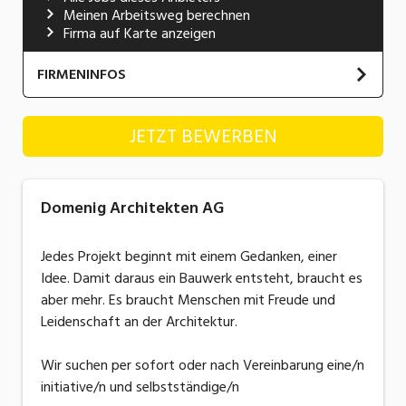
Meinen Arbeitsweg berechnen
Industrie, Maschinenbau, Anlagenbau,
Firma auf Karte anzeigen
Produktion
Informatik, Telekommunikation
FIRMENINFOS
Kaufm. Berufe, Kundendienst, Verwaltung
Domenig Architekten AG
JETZT BEWERBEN
Körperpflege, Wellness
Website
Marketing, Kommunikation, Medien, Druck
Domenig Architekten AG
Mechanik, Elektronik, Optik, Textil (Fertigung)
Jedes Projekt beginnt mit einem Gedanken, einer
Medizin, Gesundheitswesen, Pflege
Idee. Damit daraus ein Bauwerk entsteht, braucht es
Sicherheit, Rettung, Polizei, Zoll
aber mehr. Es braucht Menschen mit Freude und
Leidenschaft an der Architektur.
Verkauf, Handel, Kundenberatung,
Aussendienst
Wir suchen per sofort oder nach Vereinbarung eine/n
initiative/n und selbstständige/n