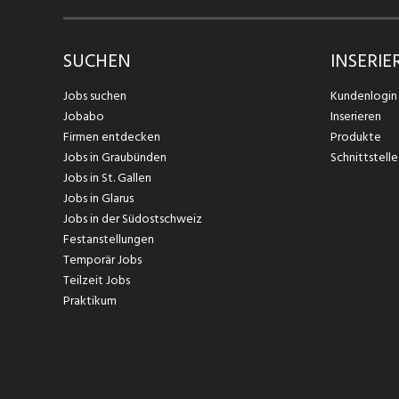
SUCHEN
INSERIE
Jobs suchen
Kundenlogin
Jobabo
Inserieren
Firmen entdecken
Produkte
Jobs in Graubünden
Schnittstelle
Jobs in St. Gallen
Jobs in Glarus
Jobs in der Südostschweiz
Festanstellungen
Temporär Jobs
Teilzeit Jobs
Praktikum