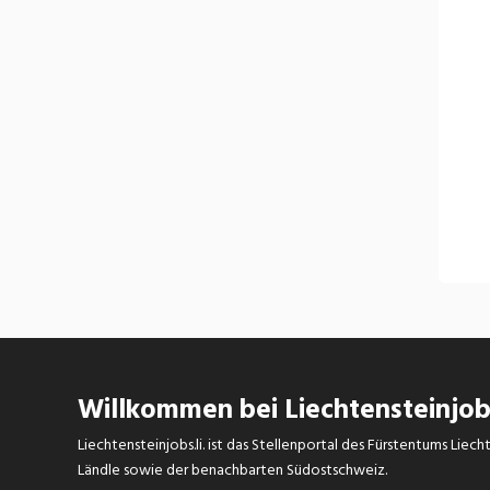
Willkommen bei Liechtensteinjobs
Liechtensteinjobs.li. ist das Stellenportal des Fürstentums Lie
Ländle sowie der benachbarten Südostschweiz.