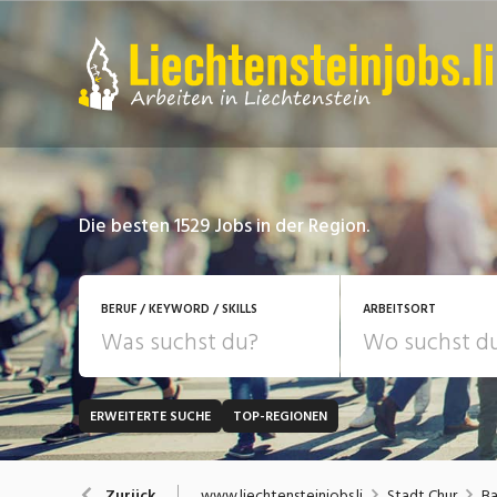
Die besten 1529 Jobs in der Region.
BERUF / KEYWORD / SKILLS
ARBEITSORT
ERWEITERTE SUCHE
TOP-REGIONEN
JOB-TYP
Bank, Versicherung
B
Festanstellung
www.liechtensteinjobs.li
Stadt Chur
Ba
Zurück