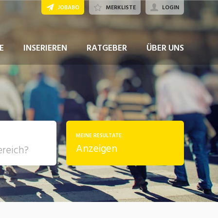
JOBABO
MERKLISTE
LOGIN
JETZT BEWERBEN
E
INSERIEREN
RATGEBER
ÜBER UNS
MEINE RESULTATE
Anzeigen
, Soziale
sposition
nsport,