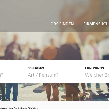
JOBS FINDEN
FIRMENSUCH
ANSTELLUNG
BERUFSGRUPPE
Bildung, Kunst, Design
10-100%
Pensum
POSITION
au, Handwerk, Elektro
Berufe, Sport
Temporär (befristet)
Führung
Einkauf, Logistik, Tra
dmeister/in Saison (100%)