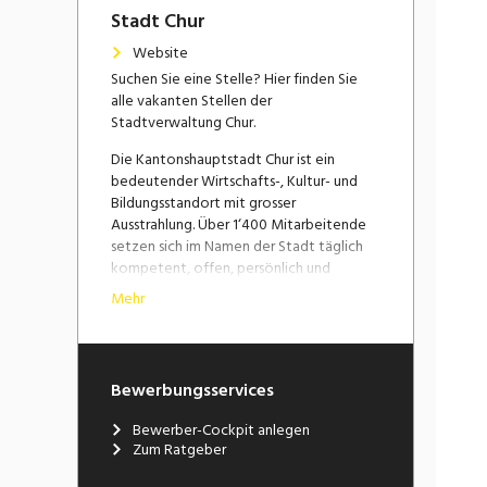
Stadt Chur
Website
Suchen Sie eine Stelle? Hier finden Sie
alle vakanten Stellen der
Stadtverwaltung Chur.
Die Kantonshauptstadt Chur ist ein
bedeutender Wirtschafts-, Kultur- und
Bildungsstandort mit grosser
Ausstrahlung. Über 1‘400 Mitarbeitende
setzen sich im Namen der Stadt täglich
kompetent, offen, persönlich und
flexibel für die Bedürfnisse ihrer Kunden
Mehr
ein.
Haben Sie Interesse? Prüfen Sie unsere
aktuellen Stellenangebote.
Bewerbungsservices
Wir freuen uns auf Ihre Bewerbung!
Bewerber-Cockpit anlegen
Zum Ratgeber