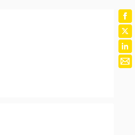
ment / Kader
chaft,
au,
on
ss
swesen,