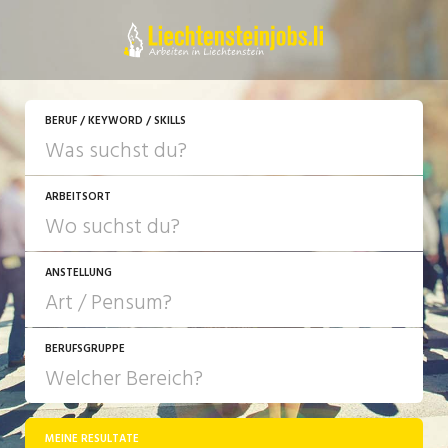
JETZT BEWERBEN
BERUF / KEYWORD / SKILLS
ARBEITSORT
ANSTELLUNG
BERUFSGRUPPE
JOB-TYP
10-100%
Festanstellung
MEINE RESULTATE
Bank, Versicherung