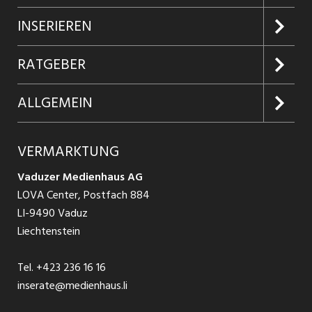
Jobs suchen
INSERIEREN
Jobabo
Kundenlogin
RATGEBER
Firmen entdecken
Inserieren
Glossar
ALLGEMEIN
Jobs in Graubünden
Produkte
Ratgeber Arbeit
Über uns
VERMARKTUNG
Jobs in St. Gallen
Schnittstelle
Ratgeber Ausbildung / Weiterbildung
AGB
Vaduzer Medienhaus AG
Jobs in Glarus
LOVA Center, Postfach 884
Ratgeber Bewerbung / Rekrutierung
Datenschutzbestimmungen
LI-9490 Vaduz
Jobs in der Südostschweiz
Liechtenstein
Nutzungsbedingungen
Festanstellungen
Tel.
+423 236 16 16
Impressum
Temporär Jobs
inserate@medienhaus.li