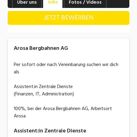
Jobs
Über uns
Fotos / Videos
Industrie, Maschinenbau, Anlagenbau,
Produktion
JETZT BEWERBEN
Informatik, Telekommunikation
Kaufm. Berufe, Kundendienst, Verwaltung
Arosa Bergbahnen AG
Körperpflege, Wellness
Marketing, Kommunikation, Medien, Druck
Per sofort oder nach Vereinbarung suchen wir dich
als
Mechanik, Elektronik, Optik, Textil (Fertigung)
Assistent:in Zentrale Dienste
Medizin, Gesundheitswesen, Pflege
(Finanzen, IT, Administration)
Sicherheit, Rettung, Polizei, Zoll
100%, bei der Arosa Bergbahnen AG, Arbeitsort
Verkauf, Handel, Kundenberatung,
Arosa
Aussendienst
Assistent:in Zentrale Dienste