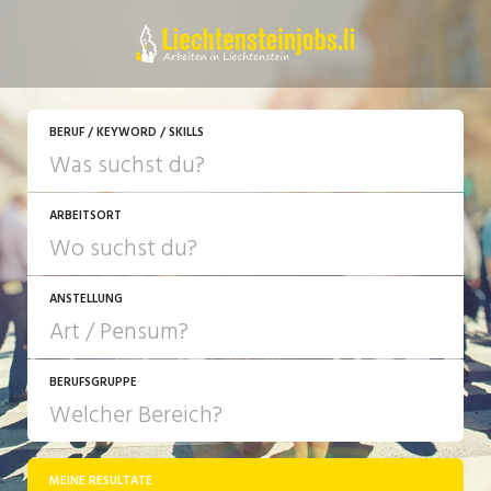
JETZT BEWERBEN
BERUF / KEYWORD / SKILLS
ARBEITSORT
ANSTELLUNG
BERUFSGRUPPE
JOB-TYP
10-100%
Festanstellung
MEINE RESULTATE
Bank, Versicherung