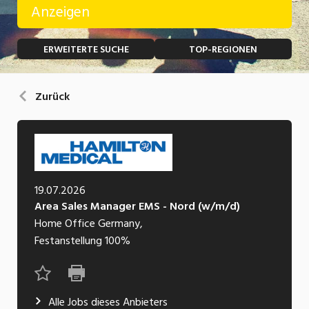
Anzeigen
Temporär (befristet)
Bau, Handwerk, Elektro
ERWEITERTE SUCHE
TOP-REGIONEN
Bildung, Kunst, Design, Soziale Berufe, Sport
Freelance
Chemie, Pharma, Biotechnologie
Praktikum
Zurück
Consulting, Human Resources
Lehrstelle
Einkauf, Logistik, Transport, Verkehr
Ferienjob
Engineering, Technik, Architektur
19.07.2026
POSITION
Finanzen, Controlling, Treuhand, Recht
Area Sales Manager EMS - Nord (w/m/d)
Gartenbau, Landwirtschaft, Forstwirtschaft
Home Office Germany,
Führungsposition
Festanstellung
100%
Gastronomie, Hotellerie, Tourismus,
Management / Kader
Lebensmittel
Immobilien, Facility Management, Reinigung
Alle Jobs dieses Anbieters