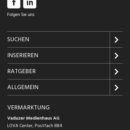
Folgen Sie uns
SUCHEN
Jobs suchen
INSERIEREN
Jobabo
Kundenlogin
RATGEBER
Firmen entdecken
Inserieren
Glossar
ALLGEMEIN
Jobs in Graubünden
Produkte
Ratgeber Arbeit
Über uns
VERMARKTUNG
Jobs in St. Gallen
Schnittstelle
Ratgeber Ausbildung / Weiterbildung
AGB
Vaduzer Medienhaus AG
Jobs in Glarus
LOVA Center, Postfach 884
Ratgeber Bewerbung / Rekrutierung
Datenschutzbestimmungen