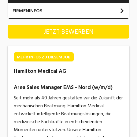
Industrie, Maschinenbau, Anlagenbau,
FIRMENINFOS
Produktion
Informatik, Telekommunikation
Hamilton Medical AG
JETZT BEWERBEN
Kaufm. Berufe, Kundendienst, Verwaltung
Körperpflege, Wellness
MEHR INFOS ZU DIESEM JOB
Marketing, Kommunikation, Medien, Druck
Hamilton Medical AG
Mechanik, Elektronik, Optik, Textil (Fertigung)
Area Sales Manager EMS - Nord (w/m/d)
Medizin, Gesundheitswesen, Pflege
Seit mehr als 40 Jahren gestalten wir die Zukunft der
Sicherheit, Rettung, Polizei, Zoll
mechanischen Beatmung. Hamilton Medical
Verkauf, Handel, Kundenberatung,
entwickelt intelligente Beatmungslösungen, die
Aussendienst
medizinische Fachkräfte in entscheidenden
Momenten
unterstützen.
Unsere Hamilton