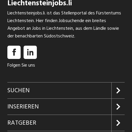
Liechtensteinjobs.li
Februar 2027 als Mitarbeiter:in Sekretariat Pflegekader 50
- 50% Chur Die Intensivmedizin übernimmt Verantwortung
Liechtensteinjobs.li. ist das Stellenportal des Fürstentums
für Patientinnen und Patienten, die akut bedroht,
Liechtenstein. Hier finden Jobsuchende ein breites
schwerkrank oder lebensbedrohlich verletzt sind. Es ist uns
Angebot an Jobs in Liechtenstein, aus dem Ländle sowie
INSERAT ANSEHEN
das grösste Anliegen, unseren Patientinnen und Patienten
der benachbarten Südostschweiz.
in dieser kritischen Lebensphase die individuell optimale ...
Folgen Sie uns
SUCHEN
Jobs suchen
INSERIEREN
Jobabo
Kundenlogin
RATGEBER