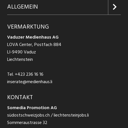
Firmen entdecken
Inserieren
Glossar
ALLGEMEIN
Jobs in Graubünden
Produkte
Ratgeber Arbeit
Über uns
VERMARKTUNG
Jobs in St. Gallen
Schnittstelle
Ratgeber Ausbildung / Weiterbildung
AGB
Vaduzer Medienhaus AG
Jobs in Glarus
LOVA Center, Postfach 884
Ratgeber Bewerbung / Rekrutierung
Datenschutzbestimmungen
LI-9490 Vaduz
Jobs in der Südostschweiz
Liechtenstein
Nutzungsbedingungen
Festanstellungen
Tel.
+423 236 16 16
Impressum
Temporär Jobs
inserate@medienhaus.li
Teilzeit Jobs
KONTAKT
Somedia Promotion AG
Praktikum
südostschweizjobs.ch / liechtensteinjobs.li
Sommeraustrasse 32