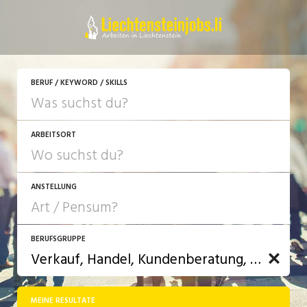
BERUF / KEYWORD / SKILLS
ARBEITSORT
ANSTELLUNG
BERUFSGRUPPE
JOB-TYP
10-100%
Festanstellung
MEINE RESULTATE
Bank, Versicherung