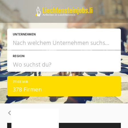
UNTERNEHMEN
REGION
ZEIGE MIR
378 Firmen
Zurück