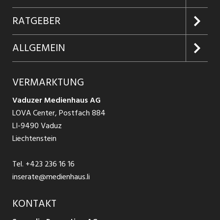
Jobabo
Kundenlogin
RATGEBER
Firmen entdecken
Inserieren
Glossar
ALLGEMEIN
Jobs in Graubünden
Produkte
Ratgeber Arbeit
Über uns
VERMARKTUNG
Jobs in St. Gallen
Schnittstelle
Ratgeber Ausbildung / Weiterbildung
AGB
Vaduzer Medienhaus AG
Jobs in Glarus
LOVA Center, Postfach 884
Ratgeber Bewerbung / Rekrutierung
Datenschutzbestimmungen
LI-9490 Vaduz
Jobs in der Südostschweiz
Liechtenstein
Nutzungsbedingungen
Festanstellungen
Tel.
+423 236 16 16
Impressum
Temporär Jobs
inserate@medienhaus.li
Teilzeit Jobs
KONTAKT