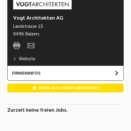
Vogt Architekten AG
Landstrasse 25
9496
Balzers
Website
FIRMENINFOS
Wir sind ein etabliertes Architekturbüro in
FIRMA ALS JOBABO ABONNIEREN
Liechtenstein, das auf hochwertige Bauprojekte
spezialisiert ist. Unsere Expertise reicht von
Neubauten über Sanierungen bis hin zu
Zurzeit keine freien Jobs.
anspruchsvollen Um- und Erweiterungsbauten
über sämtliche Leistungsphasen.