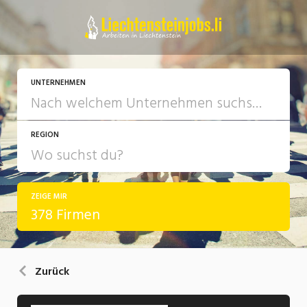
UNTERNEHMEN
REGION
ZEIGE MIR
378 Firmen
Zurück