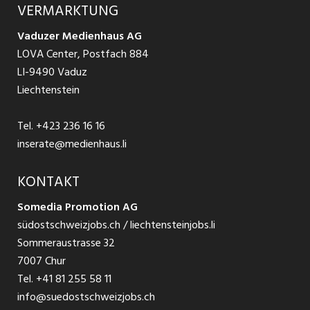
VERMARKTUNG
Jobs in St. Gallen
Schnittstelle
Ratgeber Ausbildung / Weiterbildung
AGB
Vaduzer Medienhaus AG
Jobs in Glarus
LOVA Center, Postfach 884
Ratgeber Bewerbung / Rekrutierung
Datenschutzbestimmungen
LI-9490 Vaduz
Jobs in der Südostschweiz
Liechtenstein
Nutzungsbedingungen
Festanstellungen
Tel.
+423 236 16 16
Impressum
Temporär Jobs
inserate@medienhaus.li
Teilzeit Jobs
KONTAKT
Somedia Promotion AG
Praktikum
südostschweizjobs.ch / liechtensteinjobs.li
Sommeraustrasse 32
7007 Chur
Tel.
+41 81 255 58 11
info@suedostschweizjobs.ch