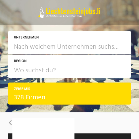
UNTERNEHMEN
REGION
ZEIGE MIR
378 Firmen
Zurück