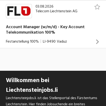
03.08.2026
Telecom Liechtenstein AG
Account Manager (w/m/d) - Key Account
Telekommunikation 100%
Festanstellung
100%
LI-9490
Vaduz
Deine Rolle Du bist zentrale Ansprechperson für unsere
Geschäftskunden und begleitest Unternehmen bei ihrer
digitalen Weiterentwicklung. Dabei kombinierst Du
strategischen Vertrieb mit technischem Verständnis und
Willkommen bei
erkennst Potenziale, bevor sie andere sehen. Das erwartet
Dich Du betreust und entwickelst bestehende
Liechtensteinjobs.li
INSERAT ANSEHEN
Geschäftskunden aktiv weiter und baust langfristige
Liechtensteinjobs.li. ist das Stellenportal des Fürstentums
Partnerschaften auf Du gewinnst gezielt neue Kunden und
Liechtenstein. Hier finden Jobsuchende ein breites
baust Dein eigenes Kundenportfolio nachhaltig aus Du