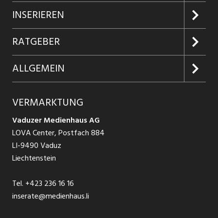
Jobs suchen
INSERIEREN
Jobabo
Kundenlogin
RATGEBER
Firmen entdecken
Inserieren
Glossar
ALLGEMEIN
Jobs in Graubünden
Produkte
Ratgeber Arbeit
Über uns
VERMARKTUNG
Jobs in St. Gallen
Schnittstelle
Ratgeber Ausbildung / Weiterbildung
AGB
Vaduzer Medienhaus AG
Jobs in Glarus
LOVA Center, Postfach 884
Ratgeber Bewerbung / Rekrutierung
Datenschutzbestimmungen
LI-9490 Vaduz
Jobs in der Südostschweiz
Liechtenstein
Nutzungsbedingungen
Festanstellungen
Tel.
+423 236 16 16
Impressum
Temporär Jobs
inserate@medienhaus.li