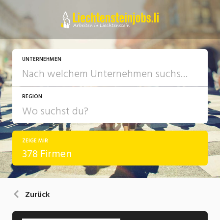
UNTERNEHMEN
REGION
ZEIGE MIR
378 Firmen
Zurück