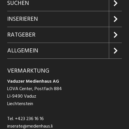
SUCHEN
Jobs suchen
INSERIEREN
Jobabo
Kundenlogin
RATGEBER
Firmen entdecken
Inserieren
Glossar
ALLGEMEIN
Jobs in Graubünden
Produkte
Ratgeber Arbeit
Über uns
VERMARKTUNG
Jobs in St. Gallen
Schnittstelle
Ratgeber Ausbildung / Weiterbildung
AGB
Vaduzer Medienhaus AG
Jobs in Glarus
LOVA Center, Postfach 884
Ratgeber Bewerbung / Rekrutierung
Datenschutzbestimmungen
LI-9490 Vaduz
Jobs in der Südostschweiz
Liechtenstein
Nutzungsbedingungen
Festanstellungen
Tel.
+423 236 16 16
Impressum
Temporär Jobs
inserate@medienhaus.li