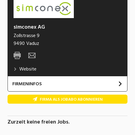
simconex AG
Zollstrasse 9
9490
Vaduz
Website
FIRMENINFOS
simconex ist ein junges dynamisches
FIRMA ALS JOBABO ABONNIEREN
Unternehmen im Bereich der Gebäude-
automation, HLK-MSR, Leitsysteme, KNX-
Lösungen, Energiedaten und Internet of Things
Zurzeit keine freien Jobs.
Industrie.