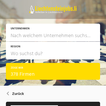
UNTERNEHMEN
REGION
ZEIGE MIR
378 Firmen
Zurück