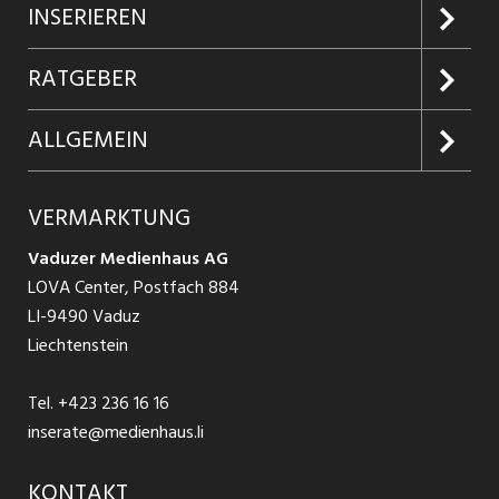
Jobs suchen
INSERIEREN
Jobabo
Kundenlogin
RATGEBER
Firmen entdecken
Inserieren
Glossar
ALLGEMEIN
Jobs in Graubünden
Produkte
Ratgeber Arbeit
Über uns
VERMARKTUNG
Jobs in St. Gallen
Schnittstelle
Ratgeber Ausbildung / Weiterbildung
AGB
Vaduzer Medienhaus AG
Jobs in Glarus
LOVA Center, Postfach 884
Ratgeber Bewerbung / Rekrutierung
Datenschutzbestimmungen
LI-9490 Vaduz
Jobs in der Südostschweiz
Liechtenstein
Nutzungsbedingungen
Festanstellungen
Tel.
+423 236 16 16
Impressum
Temporär Jobs
inserate@medienhaus.li
Teilzeit Jobs
KONTAKT