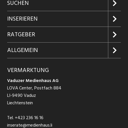
SUCHEN
Jobs suchen
INSERIEREN
Jobabo
Kundenlogin
RATGEBER
Firmen entdecken
Inserieren
Glossar
ALLGEMEIN
Jobs in Graubünden
Produkte
Ratgeber Arbeit
Über uns
VERMARKTUNG
Jobs in St. Gallen
Schnittstelle
Ratgeber Ausbildung / Weiterbildung
AGB
Vaduzer Medienhaus AG
Jobs in Glarus
LOVA Center, Postfach 884
Ratgeber Bewerbung / Rekrutierung
Datenschutzbestimmungen
LI-9490 Vaduz
Jobs in der Südostschweiz
Liechtenstein
Nutzungsbedingungen
Festanstellungen
Tel.
+423 236 16 16
Impressum
Temporär Jobs
inserate@medienhaus.li