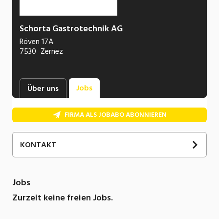
Schorta Gastrotechnik AG
Röven 17A
7530
Zernez
Jobs
Über uns
FIRMA ALS JOBABO ABONNIEREN
KONTAKT
Fabio
Schorta
081 850 20 20
Jobs
E-Mail
Zurzeit keine freien Jobs.