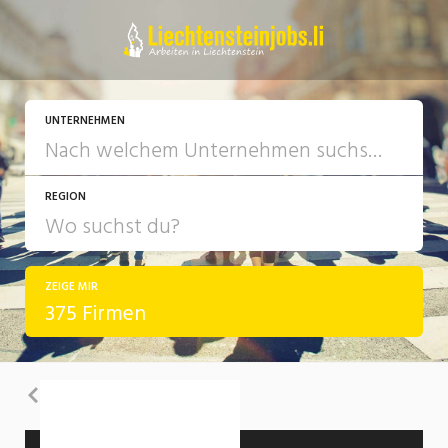
UNTERNEHMEN
REGION
ZEIGE MIR
375 Firmen
Zurück