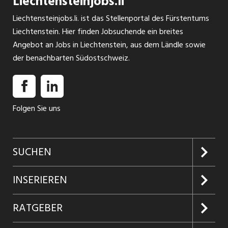
Liechtensteinjobs.li
nach Vereinbarung Interessiert? Dann freuen wir uns auf
Liechtensteinjobs.li. ist das Stellenportal des Fürstentums
Ihre schriftliche Bewerbung. ROMAN NEGELE AG Heizung /
Liechtenstein. Hier finden Jobsuchende ein breites
Lüftung / Sanitär Messinastrasse 11 FL-9495 Triesen e-mail:
Angebot an Jobs in Liechtenstein, aus dem Ländle sowie
info@rnag.li
der benachbarten Südostschweiz.
Folgen Sie uns
SUCHEN
Jobs suchen
INSERIEREN
Jobabo
Kundenlogin
RATGEBER
Firmen entdecken