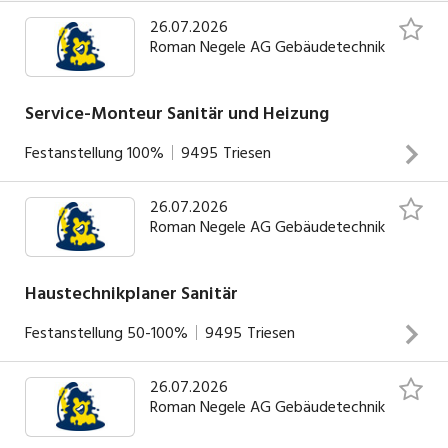
26.07.2026
Roman Negele AG Gebäudetechnik
Service-Monteur Sanitär und Heizung
Festanstellung
100%
9495
Triesen
26.07.2026
Messinastrasse 11, FL-9495 Triesen T +423 392 23 91,
Roman Negele AG Gebäudetechnik
www.rnag.li Zur Ergänzung unseres innovativen Teams,
suchen wir eine/einen qualifizierten und motivierten
Kundendienst- Installateur/in Sanitär/Heizung Haben wir
Haustechnikplaner Sanitär
Ihr Interesse geweckt? Dann freuen wir uns auf Ihre
Festanstellung
50-100%
9495
Triesen
schriftliche Bewerbung an: info@rnag.li
INSERAT ANSEHEN
26.07.2026
Zur Ergänzung unseres kleinen, innovativen Teams suchen
Roman Negele AG Gebäudetechnik
wir einen motivierten Haustechnikplaner Sanitär Wir
erwarten: Grundausbildung als Haustechnikplaner Sanitär