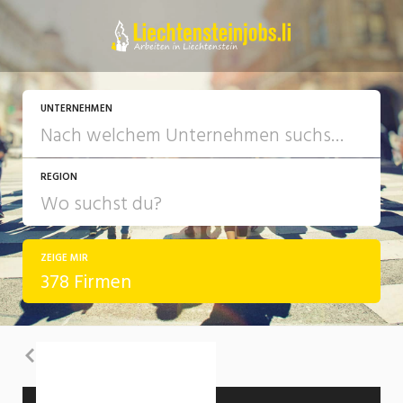
UNTERNEHMEN
REGION
ZEIGE MIR
378 Firmen
Zurück