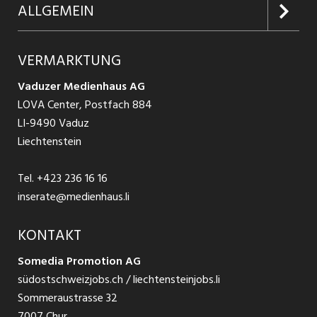
Inserieren
Glossar
ALLGEMEIN
Jobs in Graubünden
Produkte
Ratgeber Arbeit
Über uns
VERMARKTUNG
Jobs in St. Gallen
Schnittstelle
Ratgeber Ausbildung / Weiterbildung
AGB
Vaduzer Medienhaus AG
Jobs in Glarus
LOVA Center, Postfach 884
Ratgeber Bewerbung / Rekrutierung
Datenschutzbestimmungen
LI-9490 Vaduz
Jobs in der Südostschweiz
Liechtenstein
Nutzungsbedingungen
Festanstellungen
Tel.
+423 236 16 16
Impressum
Temporär Jobs
inserate@medienhaus.li
Teilzeit Jobs
KONTAKT
Somedia Promotion AG
Praktikum
südostschweizjobs.ch / liechtensteinjobs.li
Sommeraustrasse 32
7007 Chur