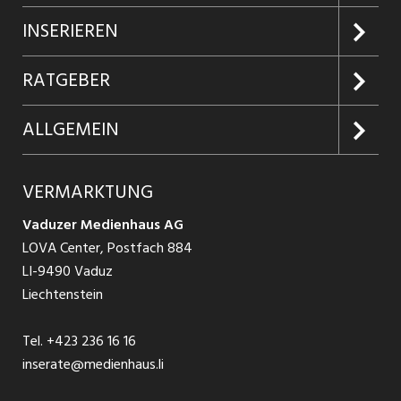
Jobs suchen
INSERIEREN
Jobabo
Kundenlogin
RATGEBER
Firmen entdecken
Inserieren
Glossar
ALLGEMEIN
Jobs in Graubünden
Produkte
Ratgeber Arbeit
Über uns
VERMARKTUNG
Jobs in St. Gallen
Schnittstelle
Ratgeber Ausbildung / Weiterbildung
AGB
Vaduzer Medienhaus AG
Jobs in Glarus
LOVA Center, Postfach 884
Ratgeber Bewerbung / Rekrutierung
Datenschutzbestimmungen
LI-9490 Vaduz
Jobs in der Südostschweiz
Liechtenstein
Nutzungsbedingungen
Festanstellungen
Tel.
+423 236 16 16
Impressum
Temporär Jobs
inserate@medienhaus.li