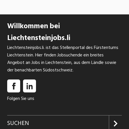
Geschichten aus einer Zeit, in der hier Energie für
den Textilfabrik erzeugt wurde – heute
versprühen sie industriellen Charme und bilden
Willkommen bei
den Rahmen für eine moderne Gastronomie.
Liechtensteinjobs.li
Liechtensteinjobs.li. ist das Stellenportal des Fürstentums
Liechtenstein. Hier finden Jobsuchende ein breites
Angebot an Jobs in Liechtenstein, aus dem Ländle sowie
der benachbarten Südostschweiz.
Folgen Sie uns
SUCHEN