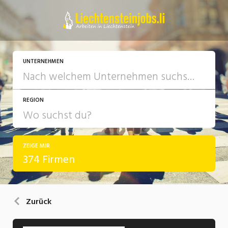
UNTERNEHMEN
REGION
ZEIGE MIR
374 Firmen
Zurück