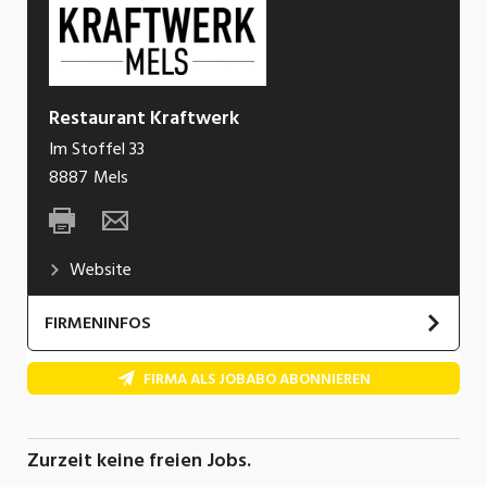
Restaurant Kraftwerk
Im Stoffel 33
8887
Mels
Website
FIRMENINFOS
Kraftwerk Mels – Tradition trifft Moderne
FIRMA ALS JOBABO ABONNIEREN
In der alten Textilfabrik in Mels verschmelzen
Vergangenheit und Gegenwart auf einzigartige
Zurzeit keine freien Jobs.
Weise. Die alten Generatoren erzählen