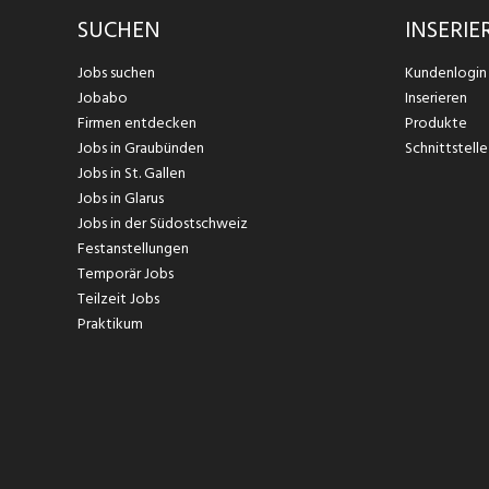
und unterstützen unser
SUCHEN
INSERIE
Weiterbildungen. Wir b
diversen Einkaufsvergü
Jobs suchen
Kundenlogin
laden unsere Mitarbei
Jobabo
Inserieren
echten Mehrwert schaff
Firmen entdecken
Produkte
wichtig. Deshalb schaf
Jobs in Graubünden
Schnittstelle
Homeoffice und Teilzei
Jobs in St. Gallen
Personalverantwortlich
Jobs in Glarus
Jobs in der Südostschweiz
Festanstellungen
Temporär Jobs
Teilzeit Jobs
Praktikum