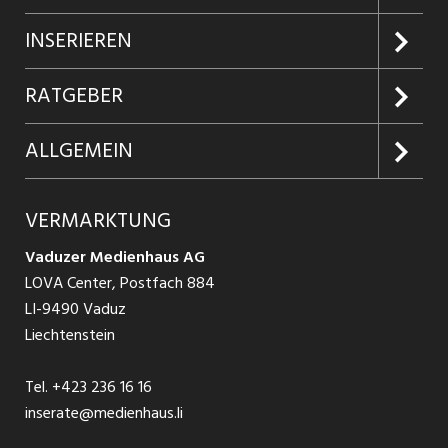
Jobs suchen
INSERIEREN
Jobabo
Kundenlogin
RATGEBER
Firmen entdecken
Inserieren
Glossar
ALLGEMEIN
Jobs in Graubünden
Produkte
Ratgeber Arbeit
Über uns
VERMARKTUNG
Jobs in St. Gallen
Schnittstelle
Ratgeber Ausbildung / Weiterbildung
AGB
Vaduzer Medienhaus AG
Jobs in Glarus
LOVA Center, Postfach 884
Ratgeber Bewerbung / Rekrutierung
Datenschutzbestimmungen
LI-9490 Vaduz
Jobs in der Südostschweiz
Liechtenstein
Nutzungsbedingungen
Festanstellungen
Tel.
+423 236 16 16
Impressum
Temporär Jobs
inserate@medienhaus.li