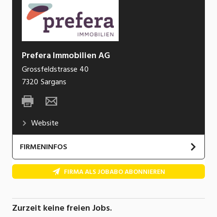
Prefera Immobilien AG
Grossfeldstrasse 40
7320
Sargans
Website
FIRMENINFOS
Wir begleiten Menschen bei wichtigen
FIRMA ALS JOBABO ABONNIEREN
Entscheidungen rund um Immobilien. Unser
Anspruch ist es, individuelle Ziele sichtbar zu
machen und unsere Kundinnen und Kunden auf
Zurzeit keine freien Jobs.
dem Weg dorthin kompetent zu begleiten. Ob