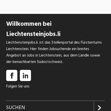
Verkauf, Bewertung, Verwaltung oder
Bauherrenberatung – wir verbinden fundierte
Marktkenntnis mit persönlicher Betreuung und
Willkommen bei
einer lösungsorientierten Arbeitsweise. Dabei
stehen Vertrauen, Verlässlichkeit und ein echtes
Liechtensteinjobs.li
Verständnis für die Bedürfnisse unserer Kunden
Liechtensteinjobs.li. ist das Stellenportal des Fürstentums
im Mittelpunkt. Prefera – gemeinsam Ziele
Liechtenstein. Hier finden Jobsuchende ein breites
erreichen.
Angebot an Jobs in Liechtenstein, aus dem Ländle sowie
der benachbarten Südostschweiz.
Folgen Sie uns
SUCHEN