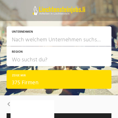
UNTERNEHMEN
REGION
ZEIGE MIR
375 Firmen
Zurück