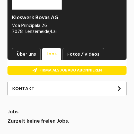
Kieswerk Bovas AG
Voa Principala 26
7078
Lenzerheide/Lai
Jobs
Über uns
Fotos / Videos
FIRMA ALS JOBABO ABONNIEREN
KONTAKT
Andreas
Lenz
Mitglied der Geschäftsleitung
Jobs
+41 81 385 14 12
Zurzeit keine freien Jobs.
E-Mail