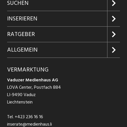
SUCHEN
Jobs suchen
INSERIEREN
Jobabo
Kundenlogin
RATGEBER
Firmen entdecken
Inserieren
Glossar
ALLGEMEIN
Jobs in Graubünden
Produkte
Ratgeber Arbeit
Über uns
VERMARKTUNG
Jobs in St. Gallen
Schnittstelle
Ratgeber Ausbildung / Weiterbildung
AGB
Vaduzer Medienhaus AG
Jobs in Glarus
LOVA Center, Postfach 884
Ratgeber Bewerbung / Rekrutierung
Datenschutzbestimmungen
LI-9490 Vaduz
Jobs in der Südostschweiz
Liechtenstein
Nutzungsbedingungen
Festanstellungen
Tel.
+423 236 16 16
Impressum
Temporär Jobs
inserate@medienhaus.li