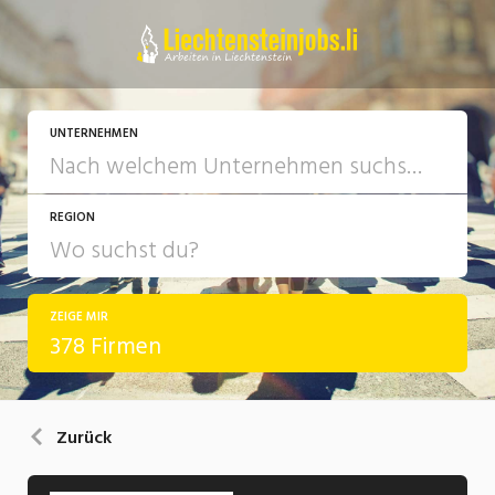
UNTERNEHMEN
REGION
ZEIGE MIR
378 Firmen
Zurück