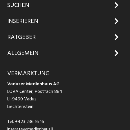
SUCHEN
Jobs suchen
INSERIEREN
Jobabo
Kundenlogin
RATGEBER
Firmen entdecken
Inserieren
Glossar
ALLGEMEIN
Jobs in Graubünden
Produkte
Ratgeber Arbeit
Über uns
VERMARKTUNG
Jobs in St. Gallen
Schnittstelle
Ratgeber Ausbildung / Weiterbildung
AGB
Vaduzer Medienhaus AG
Jobs in Glarus
LOVA Center, Postfach 884
Ratgeber Bewerbung / Rekrutierung
Datenschutzbestimmungen
LI-9490 Vaduz
Jobs in der Südostschweiz
Liechtenstein
Nutzungsbedingungen
Festanstellungen
Tel.
+423 236 16 16
Impressum
Temporär Jobs
inserate@medienhaus.li