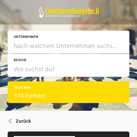
UNTERNEHMEN
REGION
ZEIGE MIR
374 Firmen
Zurück