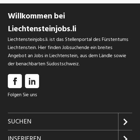
Generation geführt und zeichnet sich durch seine
langjährige Erfahrung und Kompetenz aus. Die
Willkommen bei
vierte Generation steht bereits in den
Startlöchern, um die Tradition fortzuführen und
Liechtensteinjobs.li
das Unternehmen in die Zukunft zu führen.
Liechtensteinjobs.li. ist das Stellenportal des Fürstentums
Liechtenstein. Hier finden Jobsuchende ein breites
Angebot an Jobs in Liechtenstein, aus dem Ländle sowie
der benachbarten Südostschweiz.
Folgen Sie uns
SUCHEN
Jobs suchen
INSERIEREN