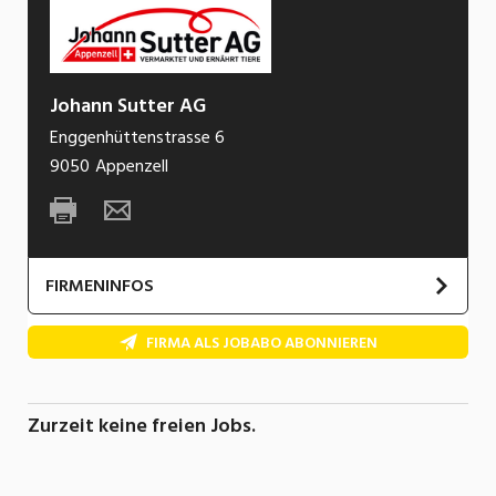
Johann Sutter AG
Enggenhüttenstrasse 6
9050
Appenzell
FIRMENINFOS
Die Johann Sutter AG ist ein
FIRMA ALS JOBABO ABONNIEREN
Familienunternehmen mit Sitz in Appenzell,
welches sich auf die Vermarktung von Schweinen
sowie die Herstellung von spezifisch
Zurzeit keine freien Jobs.
konzipiertem Mischfutter spezalisiert hat. Das
Unternehmen wird bereits in der dritten