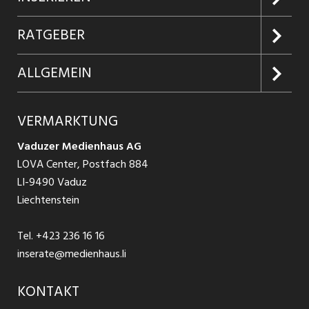
Jobabo
Kundenlogin
RATGEBER
Firmen entdecken
Inserieren
Glossar
ALLGEMEIN
Jobs in Graubünden
Produkte
Ratgeber Arbeit
Über uns
VERMARKTUNG
Jobs in St. Gallen
Schnittstelle
Ratgeber Ausbildung / Weiterbildung
AGB
Vaduzer Medienhaus AG
Jobs in Glarus
LOVA Center, Postfach 884
Ratgeber Bewerbung / Rekrutierung
Datenschutzbestimmungen
LI-9490 Vaduz
Jobs in der Südostschweiz
Liechtenstein
Nutzungsbedingungen
Festanstellungen
Tel.
+423 236 16 16
Impressum
Temporär Jobs
inserate@medienhaus.li
Teilzeit Jobs
KONTAKT