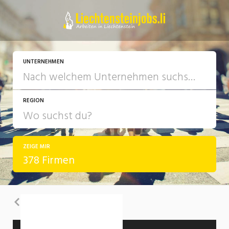
UNTERNEHMEN
REGION
ZEIGE MIR
378 Firmen
Zurück