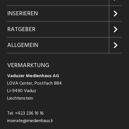
Jobs suchen
INSERIEREN
Jobabo
Kundenlogin
RATGEBER
Firmen entdecken
Inserieren
Glossar
ALLGEMEIN
Jobs in Graubünden
Produkte
Ratgeber Arbeit
Über uns
VERMARKTUNG
Jobs in St. Gallen
Schnittstelle
Ratgeber Ausbildung / Weiterbildung
AGB
Vaduzer Medienhaus AG
Jobs in Glarus
LOVA Center, Postfach 884
Ratgeber Bewerbung / Rekrutierung
Datenschutzbestimmungen
LI-9490 Vaduz
Jobs in der Südostschweiz
Liechtenstein
Nutzungsbedingungen
Festanstellungen
Tel.
+423 236 16 16
Impressum
Temporär Jobs
inserate@medienhaus.li