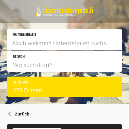
UNTERNEHMEN
REGION
ZEIGE MIR
374 Firmen
Zurück