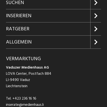
SUCHEN
Jobs suchen
INSERIEREN
Jobabo
Kundenlogin
RATGEBER
Firmen entdecken
Inserieren
Glossar
ALLGEMEIN
Jobs in Graubünden
Produkte
Ratgeber Arbeit
Über uns
VERMARKTUNG
Jobs in St. Gallen
Schnittstelle
Ratgeber Ausbildung / Weiterbildung
AGB
Vaduzer Medienhaus AG
Jobs in Glarus
LOVA Center, Postfach 884
Ratgeber Bewerbung / Rekrutierung
Datenschutzbestimmungen
LI-9490 Vaduz
Jobs in der Südostschweiz
Liechtenstein
Nutzungsbedingungen
Festanstellungen
Tel.
+423 236 16 16
Impressum
Temporär Jobs
inserate@medienhaus.li