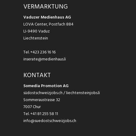
VERMARKTUNG
Vaduzer Medienhaus AG
LOVA Center, Postfach 884
LI-9490 Vaduz
Liechtenstein
Tel.
+423 236 16 16
inserate@medienhaus.li
KONTAKT
Somedia Promotion AG
südostschweizjobs.ch / liechtensteinjobs.li
Sommeraustrasse 32
7007 Chur
Tel.
+41 81 255 58 11
info@suedostschweizjobs.ch