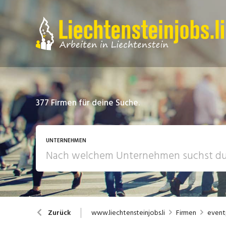
377
Firmen für deine Suche.
UNTERNEHMEN
www.liechtensteinjobs.li
Firmen
event
Zurück