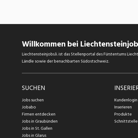
Willkommen bei Liechtensteinjobs
Liechtensteinjobs.li. ist das Stellenportal des Fürstentums Lie
Ländle sowie der benachbarten Südostschweiz.
SUCHEN
INSERIE
Jobs suchen
Kundenlogin
Jobabo
Inserieren
Firmen entdecken
Produkte
Jobs in Graubünden
Schnittstelle
Jobs in St. Gallen
Jobs in Glarus