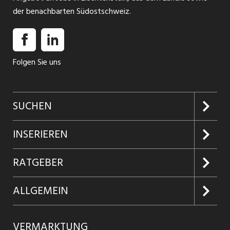
der benachbarten Südostschweiz.
Folgen Sie uns
SUCHEN
Jobs suchen
INSERIEREN
Jobabo
Kundenlogin
RATGEBER
Firmen entdecken
Inserieren
Glossar
ALLGEMEIN
Jobs in Graubünden
Produkte
Ratgeber Arbeit
Über uns
VERMARKTUNG
Jobs in St. Gallen