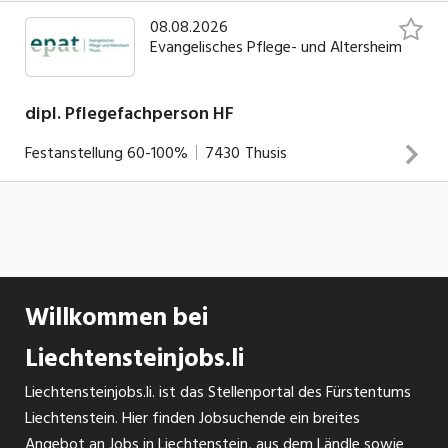
08.08.2026
Evangelisches Pflege- und Altersheim
dipl. Pflegefachperson HF
Festanstellung
60-100%
7430
Thusis
Hauptaufgaben Sicherstellen einer fachgerechten
Betreuung und Pflege Übernahme der
Tagesverantwortung für die Station Alle Aufgaben einer
Bezugsperson im Pflegeprozess / BESA Die Lernenden
Willkommen bei
begleiten und fördern
Liechtensteinjobs.li
INSERAT ANSEHEN
Liechtensteinjobs.li. ist das Stellenportal des Fürstentums
Liechtenstein. Hier finden Jobsuchende ein breites
Angebot an Jobs in Liechtenstein, aus dem Ländle sowie