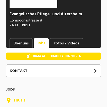
Evangelisches Pflege- und Altersheim
Compognastrasse 8
7430
Thusis
Jobs
Über uns
Fotos / Videos
FIRMA ALS JOBABO ABONNIEREN
KONTAKT
Kaspar
Meier
Geschäftsführer
Jobs
081 632 36 36
E-Mail
Thusis