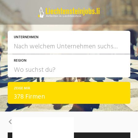
UNTERNEHMEN
REGION
ZEIGE MIR
378 Firmen
Zurück