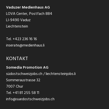
Schnittstelle
Ratgeber Ausbildung / Weiterbildung
AGB
Vaduzer Medienhaus AG
Jobs in Glarus
LOVA Center, Postfach 884
Ratgeber Bewerbung / Rekrutierung
Datenschutzbestimmungen
LI-9490 Vaduz
Jobs in der Südostschweiz
Liechtenstein
Nutzungsbedingungen
Festanstellungen
Tel.
+423 236 16 16
Impressum
Temporär Jobs
inserate@medienhaus.li
Teilzeit Jobs
KONTAKT
Somedia Promotion AG
Praktikum
südostschweizjobs.ch / liechtensteinjobs.li
Sommeraustrasse 32
7007 Chur
Tel.
+41 81 255 58 11
info@suedostschweizjobs.ch