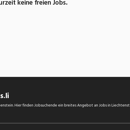
urzeit keine freien Jobs.
.li
chtenstein. Hier finden Jobsuchende ein breites Angebot an Jobs in Liechtens