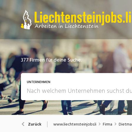
377
Firmen für deine Suche.
UNTERNEHMEN
www.liechtensteinjobs.li
Firma
Dietmar
Zurück