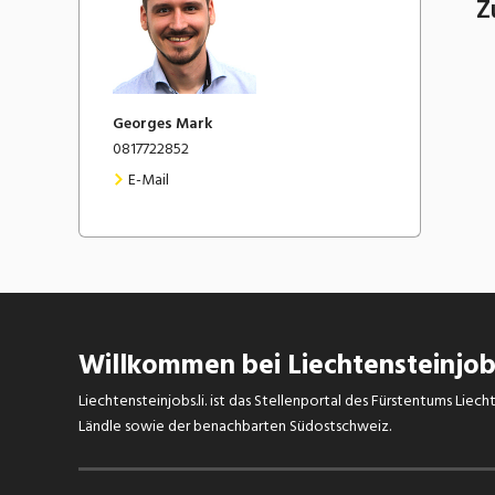
Z
Georges
Mark
0817722852
E-Mail
Willkommen bei Liechtensteinjobs
Liechtensteinjobs.li. ist das Stellenportal des Fürstentums Lie
Ländle sowie der benachbarten Südostschweiz.