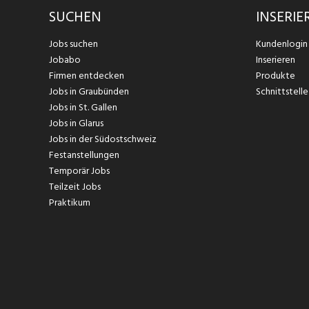
SUCHEN
INSERIE
Jobs suchen
Kundenlogin
Jobabo
Inserieren
Firmen entdecken
Produkte
Jobs in Graubünden
Schnittstelle
Jobs in St. Gallen
Jobs in Glarus
Jobs in der Südostschweiz
Festanstellungen
Temporär Jobs
Teilzeit Jobs
Praktikum