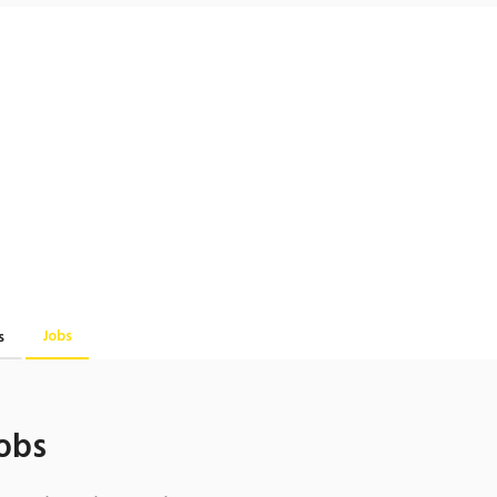
Jobs
s
obs