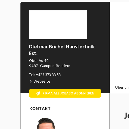
Dietmar Büchel Haustechnik
Est.
Ober Au 40
9487
Gamprin-Bendern
Tel:
+423 373 33 53
Webseite
Über un
FIRMA ALS JOBABO ABONNIEREN
KONTAKT
J