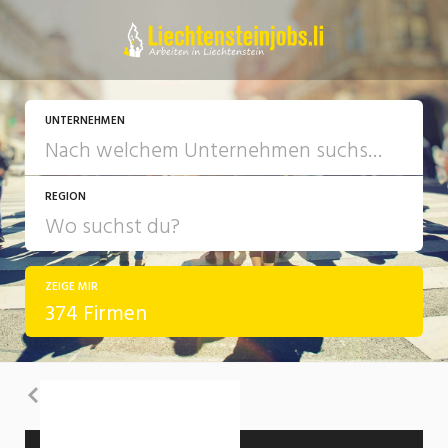
UNTERNEHMEN
REGION
ZEIGE MIR
374 Firmen
Zurück