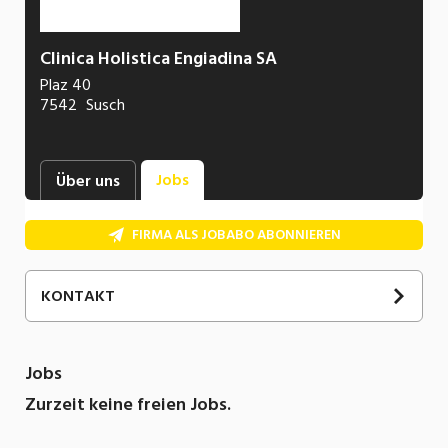
Clinica Holistica Engiadina SA
Plaz 40
7542
Susch
Jobs
Über uns
FIRMA ALS JOBABO ABONNIEREN
KONTAKT
Jan
Biderbost
Leiter HR
Jobs
081 300 26 74
Zurzeit keine freien Jobs.
E-Mail