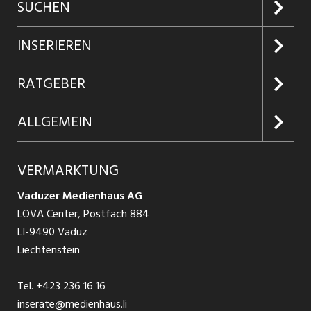
SUCHEN
Jobs suchen
INSERIEREN
Jobabo
Kundenlogin
RATGEBER
Firmen entdecken
Inserieren
Glossar
ALLGEMEIN
Jobs in Graubünden
Produkte
Ratgeber Arbeit
Über uns
VERMARKTUNG
Jobs in St. Gallen
Schnittstelle
Ratgeber Ausbildung / Weiterbildung
AGB
Vaduzer Medienhaus AG
Jobs in Glarus
LOVA Center, Postfach 884
Ratgeber Bewerbung / Rekrutierung
Datenschutzbestimmungen
LI-9490 Vaduz
Jobs in der Südostschweiz
Liechtenstein
Nutzungsbedingungen
Festanstellungen
Tel.
+423 236 16 16
Impressum
Temporär Jobs
inserate@medienhaus.li