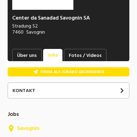
Center da Sanadad Savognin SA
Stradung 52
7460
Savognin
Jobs
Über uns
Fotos / Videos
FIRMA ALS JOBABO ABONNIEREN
KONTAKT
081 669 14 00
Jobs
Savognin