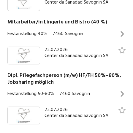
Center da Sanadad Savognin SA
Schreiben von Berichten und Zeugnissen nach Vorlage und
Diktat Leistungserfassung und Fakturierung Kontakt zu
Versicherungen Blutentnahme inkl. Laboruntersuchungen
Mitarbeiter/in Lingerie und Bistro (40 %)
Medizinische Diagnostik Digitales Röntgen Div. Arbeiten im
Festanstellung
40%
7460
Savognin
Arztsekretariat Betreuung von Notfällen Assistenz bei
INSERAT ANSEHEN
chirurgischen Eingriffen Assistenz in der Sprechstunde
22.07.2026
Deine Aufgaben Selbständiges Arbeiten im Bistro Enge
Center da Sanadad Savognin SA
Zusammenarbeit mit der Küche Kundenbedienung
Kassenverantwortung Allgemeine Reinigungs- und
Auffüllarbeiten Bereitschaft beim täglichen Abwasch
Dipl. Pflegefachperson (m/w) HF/FH 50%–80%,
Jobsharing möglich
Mitarbeit in der Lingerie Sicherstellung von Hygiene- und
Sauberkeitsstandards in den zugewiesenen
INSERAT ANSEHEN
Festanstellung
50-80%
7460
Savognin
Arbeitsbereichen
22.07.2026
Deine Aufgaben Umfassende Pflege und Betreuung der
Center da Sanadad Savognin SA
stationären und ambulanten Patienten sowie deren
Angehörigen Pflegefachverantwortung im internistischen