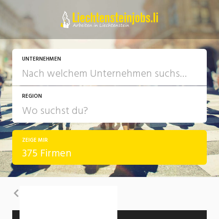
UNTERNEHMEN
REGION
ZEIGE MIR
375 Firmen
Zurück