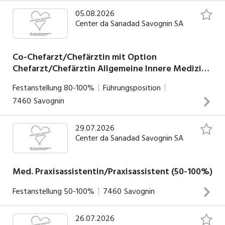
05.08.2026
Center da Sanadad Savognin SA
Co-Chefarzt/Chefärztin mit Option
Chefarzt/Chefärztin Allgemeine Innere Medizin
(80-100 %)
Festanstellung
80-100%
Führungsposition
7460
Savognin
29.07.2026
Ihre Aufgaben Ganzheitliche ambulante Versorgung in der
Center da Sanadad Savognin SA
Arztpraxis als Hausarzt von einheimischen Patienten und
Touristen Behandlung von stationären Patienten
Abdeckung Notfalldienst Betreuung von Betagtenheim-
Med. Praxisassistentin/Praxisassistent (50-100%)
Bewohnenden Leitung der Weiterbildungsstätte
Festanstellung
50-100%
7460
Savognin
INSERAT ANSEHEN
26.07.2026
Deine Aufgaben Patientenempfang und Terminvergabe