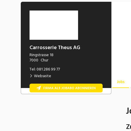
Carrosserie Theus AG
Ringstrasse 18
7000
Chur
Tel:
081 286 99 77
Webseite
Jobs
FIRMA ALS JOBABO ABONNIEREN
J
Z