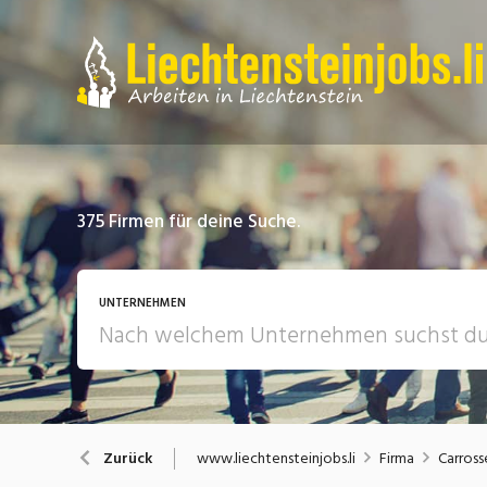
375
Firmen für deine Suche.
UNTERNEHMEN
www.liechtensteinjobs.li
Firma
Carross
Zurück