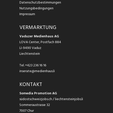
Datenschutzbestimmungen
Nutzungsbedingungen
Impressum
VERMARKTUNG
Vaduzer Medienhaus AG
LOVA Center, Postfach 884
LI-9490 Vaduz
Liechtenstein
Tel.
+423 236 16 16
inserate@medienhaus.li
KONTAKT
Somedia Promotion AG
südostschweizjobs.ch / liechtensteinjobs.li
Sommeraustrasse 32
7007 Chur