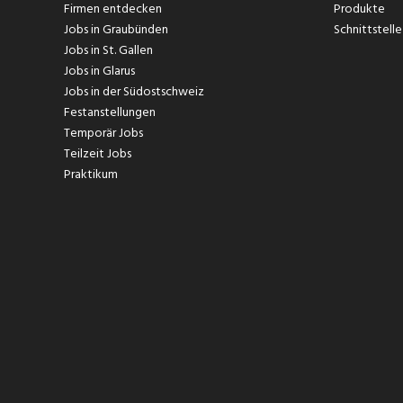
Firmen entdecken
Produkte
Jobs in Graubünden
Schnittstelle
Jobs in St. Gallen
Jobs in Glarus
Jobs in der Südostschweiz
Festanstellungen
Temporär Jobs
Teilzeit Jobs
Praktikum