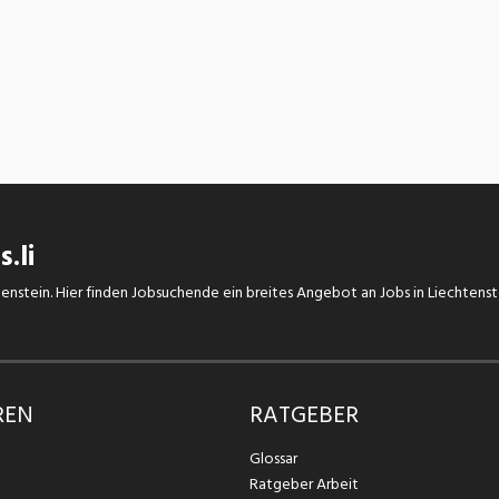
.li
chtenstein. Hier finden Jobsuchende ein breites Angebot an Jobs in Liechtens
REN
RATGEBER
Glossar
Ratgeber Arbeit