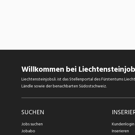
Willkommen bei Liechtensteinjobs
Liechtensteinjobs.li. ist das Stellenportal des Fürstentums Lie
Ländle sowie der benachbarten Südostschweiz.
SUCHEN
INSERIE
Jobs suchen
Kundenlogin
Jobabo
Inserieren