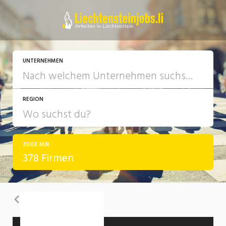
UNTERNEHMEN
REGION
ZEIGE MIR
378 Firmen
Zurück