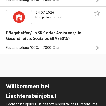
24.07.2026
Als offene und kommunikative Persönlichkeit mit einer
Bürgerheim Chur
hohen Sozialkompetenz agierst Du als Dreh- und
Angelpunkt und als Teammitglied mit Vorbildfunktion.
Pflegehelfer/-in SRK oder Assistent/-in
INSERAT ANSEHEN
Gesundheit & Soziales EBA (50%)
Festanstellung
100%
7000
Chur
Als offene und kommunikative Persönlichkeit mit einer
hohen Sozialkompetenz agierst Du als aktives
Teammitglied.
INSERAT ANSEHEN
Willkommen bei
Liechtensteinjobs.li
Liechtensteinjobs.li. ist das Stellenportal des Fürstentums