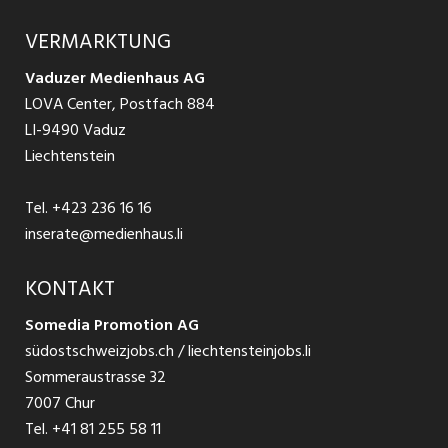
Produkte
Ratgeber Arbeit
Über uns
VERMARKTUNG
Jobs in St. Gallen
Schnittstelle
Ratgeber Ausbildung / Weiterbildung
AGB
Vaduzer Medienhaus AG
Jobs in Glarus
LOVA Center, Postfach 884
Ratgeber Bewerbung / Rekrutierung
Datenschutzbestimmungen
LI-9490 Vaduz
Jobs in der Südostschweiz
Liechtenstein
Nutzungsbedingungen
Festanstellungen
Tel.
+423 236 16 16
Impressum
Temporär Jobs
inserate@medienhaus.li
Teilzeit Jobs
KONTAKT
Somedia Promotion AG
Praktikum
südostschweizjobs.ch / liechtensteinjobs.li
Sommeraustrasse 32
7007 Chur
Tel.
+41 81 255 58 11