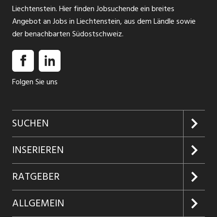
Liechtenstein. Hier finden Jobsuchende ein breites
Angebot an Jobs in Liechtenstein, aus dem Ländle sowie
der benachbarten Südostschweiz.
Folgen Sie uns
SUCHEN
Jobs suchen
INSERIEREN
Jobabo
Kundenlogin
RATGEBER
Firmen entdecken
Inserieren
Glossar
ALLGEMEIN
Jobs in Graubünden