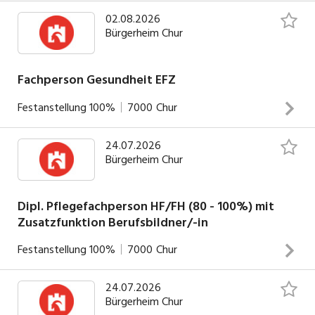
02.08.2026
Bürgerheim Chur
Ulrich
Möller
Leitung Pflege und Betreuung
Fachperson Gesundheit EFZ
081 354 24 04
Festanstellung
100%
7000
Chur
E-Mail
24.07.2026
Wir setzen die Fähigkeit zu selbstständigem Arbeiten
SOCIAL MEDIA
Bürgerheim Chur
voraus. Als offene und kommunikative Persönlichkeit mit
einer hohen Sozialkompetenz übernimmst du die
Tagesverantwortung und unterstützt die Bewohnenden
Dipl. Pflegefachperson HF/FH (80 - 100%) mit
Zusatzfunktion Berufsbildner/-in
als Bezugsperson. Du wirst aktiv in die Führung des
Pflegeprozesses eingebunden.
INSERAT ANSEHEN
Festanstellung
100%
7000
Chur
24.07.2026
Aufgaben Wir setzen die Fähigkeit zu selbstständigem
Bürgerheim Chur
Arbeiten voraus. Als offene und kommunikative