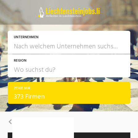
UNTERNEHMEN
REGION
ZEIGE MIR
373 Firmen
Zurück