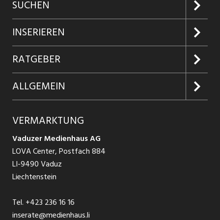
SUCHEN
Jobs suchen
INSERIEREN
Jobabo
Kundenlogin
RATGEBER
Firmen entdecken
Inserieren
Glossar
ALLGEMEIN
Jobs in Graubünden
Produkte
Ratgeber Arbeit
Über uns
VERMARKTUNG
Jobs in St. Gallen
Schnittstelle
Ratgeber Ausbildung / Weiterbildung
AGB
Vaduzer Medienhaus AG
Jobs in Glarus
LOVA Center, Postfach 884
Ratgeber Bewerbung / Rekrutierung
Datenschutzbestimmungen
LI-9490 Vaduz
Jobs in der Südostschweiz
Liechtenstein
Nutzungsbedingungen
Festanstellungen
Tel.
+423 236 16 16
Impressum
Temporär Jobs
inserate@medienhaus.li