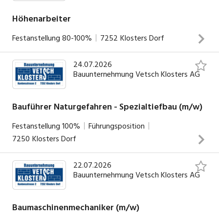
Anfertigung, Montage und Reparatur von
Metallkonstruktionen und Bauteilen Unterstützung bei
Höhenarbeiter
Service- und Montageeinsätzen auf unseren vielseitigen
Festanstellung
80-100%
7252
Klosters Dorf
Baustellen Unterstützung unserer Mechaniker in der
INSERAT ANSEHEN
Werkstatt
24.07.2026
Deine Hauptaufgaben: Lawinenverbauungen Fels- und
Bauunternehmung Vetsch Klosters AG
Hangsicherung Steinschlagschutz Felsreinigung
Bohrarbeiten, Spritzbetonarbeiten Baugrubensicherungen
Allgemeine Tiefbauarbeiten
Bauführer Naturgefahren - Spezialtiefbau (m/w)
INSERAT ANSEHEN
Festanstellung
100%
Führungsposition
7250
Klosters Dorf
22.07.2026
Deine Hauptaufgaben: Kalkulation der Offerten Leitung,
Bauunternehmung Vetsch Klosters AG
Planung und Organisation von Baustellen, Bauprojekten im
Spezialtiefbau und Naturgefahrenbereich
Arbeitsvorbereitung (AVOR), Ausmass und Abrechnung
Baumaschinenmechaniker (m/w)
inklusive Nachkalkulation Durchführung von