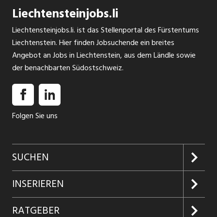
Liechtensteinjobs.li
INSERAT ANSEHEN
Liechtensteinjobs.li. ist das Stellenportal des Fürstentums
Liechtenstein. Hier finden Jobsuchende ein breites
Angebot an Jobs in Liechtenstein, aus dem Ländle sowie
der benachbarten Südostschweiz.
Folgen Sie uns
SUCHEN
Jobs suchen
INSERIEREN
Jobabo
Kundenlogin
RATGEBER