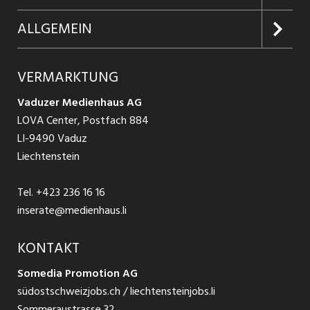
Firmen entdecken
Inserieren
Glossar
ALLGEMEIN
Jobs in Graubünden
Produkte
Ratgeber Arbeit
Über uns
VERMARKTUNG
Jobs in St. Gallen
Schnittstelle
Ratgeber Ausbildung / Weiterbildung
AGB
Vaduzer Medienhaus AG
Jobs in Glarus
LOVA Center, Postfach 884
Ratgeber Bewerbung / Rekrutierung
Datenschutzbestimmungen
LI-9490 Vaduz
Jobs in der Südostschweiz
Liechtenstein
Nutzungsbedingungen
Festanstellungen
Tel.
+423 236 16 16
Impressum
Temporär Jobs
inserate@medienhaus.li
Teilzeit Jobs
KONTAKT
Somedia Promotion AG
Praktikum
südostschweizjobs.ch / liechtensteinjobs.li
Sommeraustrasse 32