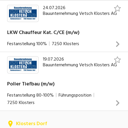
24.07.2026
Bauunternehmung Vetsch Klosters AG
LKW Chauffeur Kat. C/CE (m/w)
Festanstellung
100%
7250
Klosters
19.07.2026
Deine Hauptaufgaben: Beliefern unserer Baustellen mit
Bauunternehmung Vetsch Klosters AG
Kies, Beton und verschiedenen anderen Baumaterialien Be-
und Entladen der Lastwagen Erstellen der Fuhrrapporte
Wartung und Reinigung des Lastwagens Allgemeine
Polier Tiefbau (m/w)
Unterstützung im Bauunternehmen
Festanstellung
80-100%
Führungsposition
INSERAT ANSEHEN
7250
Klosters
Deine Hauptaufgaben: Kommunikation mit der
Klosters Dorf
Bauherrschaft und aktive Teilnahme an Bausitzungen