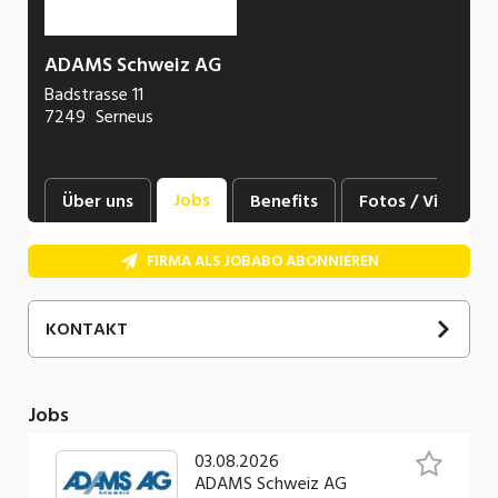
ADAMS Schweiz AG
Badstrasse 11
7249
Serneus
Jobs
Über uns
Benefits
Fotos / Videos
FIRMA ALS JOBABO ABONNIEREN
KONTAKT
Miriam
Künzler
Personalwesen
Jobs
081 410 22 22
03.08.2026
E-Mail
ADAMS Schweiz AG