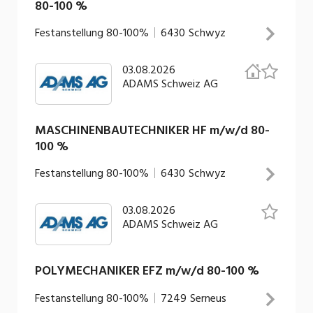
80-100 %
der Beschaffung in Zusammenarbeit mit internen
Fachstellen und Lieferanten Sicherstellung einer
Festanstellung
INSERAT ANSEHEN
80-100%
6430
Schwyz
termingerechten Materialverfügbarkeit
03.08.2026
Deine Aufgaben Entwicklung von Konzepten sowie
ADAMS Schweiz AG
Erarbeitung und Bewertung von Varianten für
Wasserkraftarmaturen Vor- und
Grobdimensionierung von Armaturen und
MASCHINENBAUTECHNIKER HF m/w/d 80-
100 %
Komponenten Technische Auslegung der
Hauptkomponenten Durchführung von Festigkeits-,
Festanstellung
INSERAT ANSEHEN
80-100%
6430
Schwyz
Antriebs- und Durchflussberechnungen
Koordination externer Simulationen (FEM und CFD)
03.08.2026
Deine Aufgaben Entwicklung und Konstruktion von
Erstellung technischer Auslegungs- und
ADAMS Schweiz AG
Armaturen für Wasserkraftanlagen Erstellung von
Projektdokumentationen
Berechnungen, Fertigungszeichnungen, Stücklisten
und technischen Auftragsdokumentationen Enge
POLYMECHANIKER EFZ m/w/d 80-100 %
Zusammenarbeit mit Projektleitung,
Festanstellung
80-100%
7249
Serneus
Arbeitsvorbereitung (AVOR) und Produktion