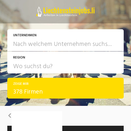
UNTERNEHMEN
REGION
ZEIGE MIR
378 Firmen
Zurück