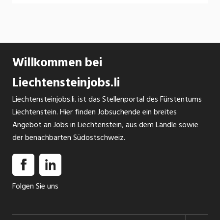
INSERAT ANSEHEN
Technische Abstimmung mit Kunden und
Deine Aufgaben Herstellung von Prototypen,
Lieferanten
Einzelstücken, Kleinserien Selbstständiges
Programmieren, Einrichten und Bedienen von 3-
Achs CNC-Fräsmaschinen und von modernen CNC-
Willkommen bei
Drehmaschinen Bohren, Drehen und Fräsen von
Liechtensteinjobs.li
anspruchsvollen Einzel- und Serienteilen nach
INSERAT ANSEHEN
technischen Zeichnungen
Liechtensteinjobs.li. ist das Stellenportal des Fürstentums
Liechtenstein. Hier finden Jobsuchende ein breites
Angebot an Jobs in Liechtenstein, aus dem Ländle sowie
der benachbarten Südostschweiz.
Folgen Sie uns