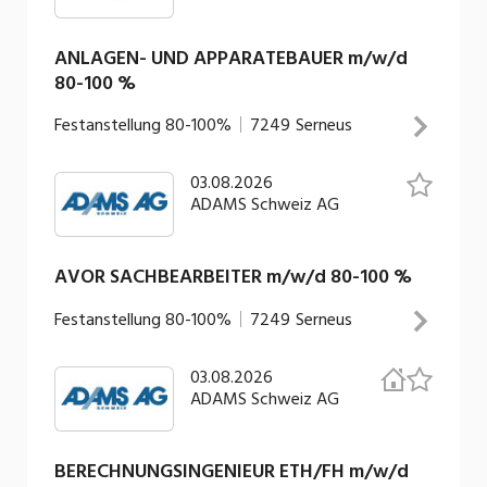
ANLAGEN- UND APPARATEBAUER m/w/d
80-100 %
Festanstellung
80-100%
7249
Serneus
03.08.2026
Deine Aufgaben Herstellung und Montage von
ADAMS Schweiz AG
Schweisskonstruktionen nach technischen
Zeichnungen Anreissen, Richten, Heften,
Zusammenbauen und Schweissen von Bauteilen
AVOR SACHBEARBEITER m/w/d 80-100 %
Termingerechte Umsetzung von
Festanstellung
80-100%
7249
Serneus
Fertigungsaufträgen unter Einhaltung der
INSERAT ANSEHEN
Qualitätsstandards Ausführung allgemeiner
03.08.2026
Deine Aufgaben Erstellung, Pflege und Verwaltung
Schlosser- und Metallbauarbeiten
ADAMS Schweiz AG
von Produktions- und Qualitätspapieren und
dazugehöriger Qualitätsdokumentationen
Unterstützung bei technischen Abklärungen und
BERECHNUNGSINGENIEUR ETH/FH m/w/d