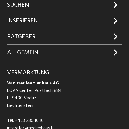
SUCHEN
Jobs suchen
INSERIEREN
Jobabo
Kundenlogin
RATGEBER
Firmen entdecken
Inserieren
Glossar
ALLGEMEIN
Jobs in Graubünden
Produkte
Ratgeber Arbeit
Über uns
VERMARKTUNG
Jobs in St. Gallen
Schnittstelle
Ratgeber Ausbildung / Weiterbildung
AGB
Vaduzer Medienhaus AG
Jobs in Glarus
LOVA Center, Postfach 884
Ratgeber Bewerbung / Rekrutierung
Datenschutzbestimmungen
LI-9490 Vaduz
Jobs in der Südostschweiz
Liechtenstein
Nutzungsbedingungen
Festanstellungen
Tel.
+423 236 16 16
Impressum
Temporär Jobs
inserate@medienhaus.li